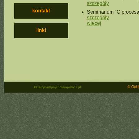
szczegóły
kontakt
Seminarium "O procesa
szczegóły
więcej
linki
© Gabi
katarzyna@psychoterapialodz.pl