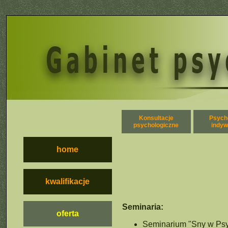
Konsultacje
Psych
psychologiczne
indyw
home
kwalifikacje
Seminaria:
oferta
Seminarium "Sny w Psy